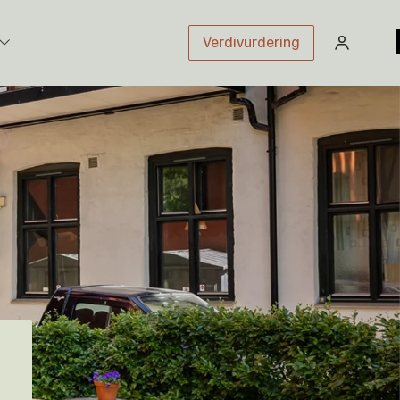
Verdivurdering
stikk
sloven