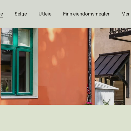
pe
Selge
Utleie
Finn eiendomsmegler
Mer
Prisstati
Næring
Nybygg
Magasin
Om oss
Åpenhet
Prisliste
Karriere