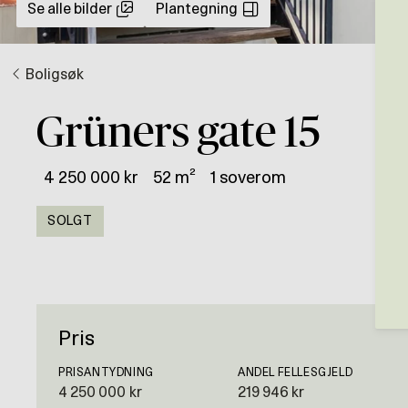
Se alle bilder
Plantegning
Boligsøk
Grüners gate 15
4 250 000 kr
52 m²
1 soverom
SOLGT
Pris
PRISANTYDNING
ANDEL FELLESGJELD
4 250 000 kr
219 946 kr