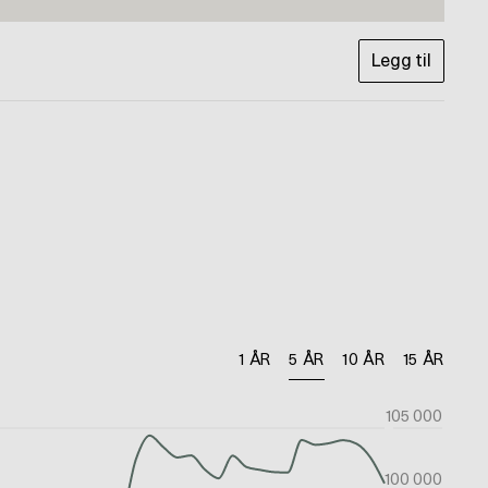
Legg til
1 ÅR
5 ÅR
10 ÅR
15 ÅR
105 000
100 000