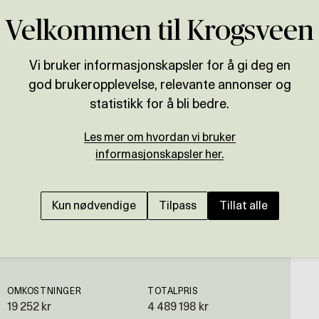
Velkommen til Krogsveen
Vi bruker informasjonskapsler for å gi deg en
god brukeropplevelse, relevante annonser og
Presenteres av
statistikk for å bli bedre.
Marcus Blohm
Les mer om hvordan vi bruker
GRÜNERLØKKA
informasjonskapsler her.
Skap ditt drømmehjem
midt på Grünerløkka i
Kun nødvendige
Tilpass
Tillat alle
OMKOSTNINGER
TOTALPRIS
19 252 kr
4 489 198 kr