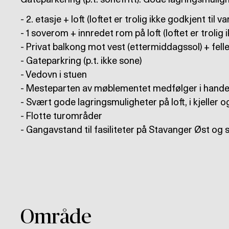
Gateparkering (p.t. sonefritt). Gode lagringsmulighet
- 2. etasje + loft (loftet er trolig ikke godkjent til v
- 1 soverom + innredet rom på loft (loftet er trolig 
- Privat balkong mot vest (ettermiddagssol) + fell
- Gateparkring (p.t. ikke sone)
- Vedovn i stuen
- Mesteparten av møblementet medfølger i hande
- Svært gode lagringsmuligheter på loft, i kjeller 
- Flotte turområder
- Gangavstand til fasiliteter på Stavanger Øst og 
Område