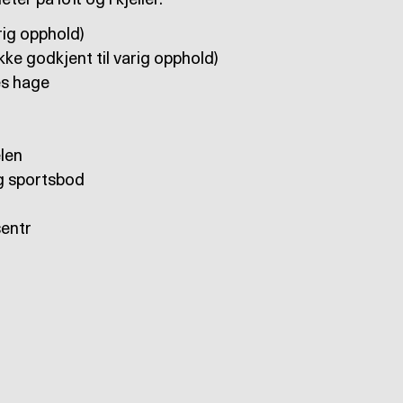
er på loft og i kjeller.
arig opphold)
ikke godkjent til varig opphold)
es hage
len
og sportsbod
sentr