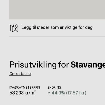
Legg til steder som er viktige for deg
Prisutvikling for
Stavang
Om dataene
KVADRATMETERPRIS
ENDRING
58 233
kr/m²
↗
44,3
% (
17 871 kr
)