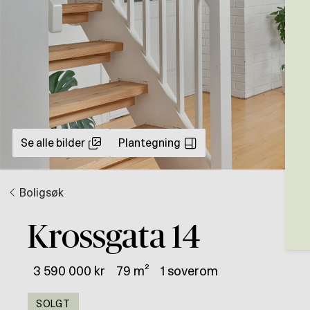
Se alle bilder
Plantegning
Boligsøk
Krossgata 14
3 590 000 kr
79 m²
1 soverom
SOLGT