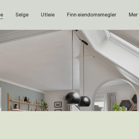
pe
Selge
Utleie
Finn eiendomsmegler
Mer
Prisstati
Næring
Nybygg
Magasin
Om oss
Åpenhet
Prisliste
Karriere