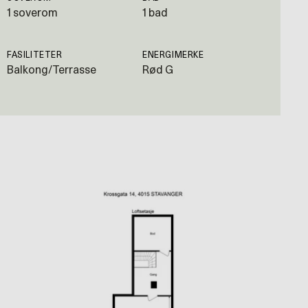
1 soverom
1 bad
FASILITETER
ENERGIMERKE
Balkong/Terrasse
Rød G