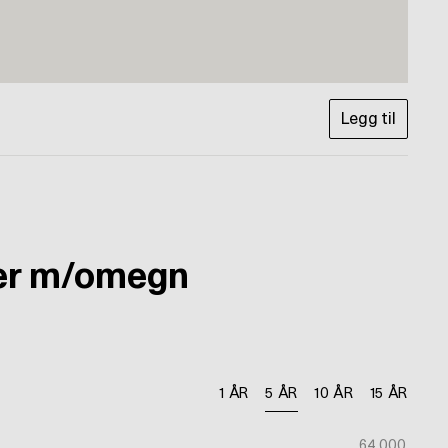
Legg til
er m/omegn
1 ÅR
5 ÅR
10 ÅR
15 ÅR
64 000