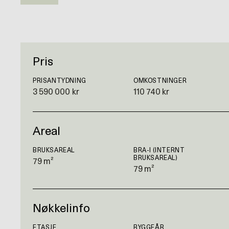
Pris
PRISANTYDNING
OMKOSTNINGER
3 590 000 kr
110 740 kr
Areal
BRUKSAREAL
BRA-I (INTERNT
BRUKSAREAL)
79 m²
79 m²
Nøkkelinfo
ETASJE
BYGGEÅR