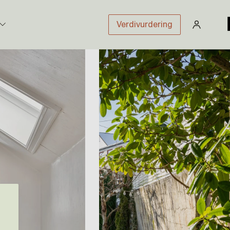
Verdivurdering
stikk
sloven