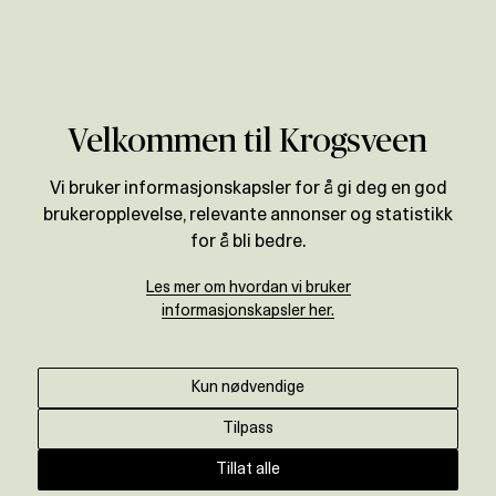
Verdivurdering
Områder
Rogaland
Storhaug og Byøyene
Velkommen til Krogsveen
Vi bruker informasjonskapsler for å gi deg en god
brukeropplevelse, relevante annonser og statistikk
for å bli bedre.
Les mer om hvordan vi bruker
informasjonskapsler her.
Kun nødvendige
Tilpass
Tillat alle