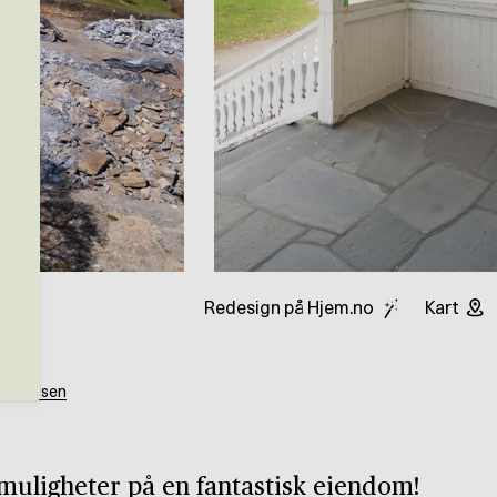
Redesign på Hjem.no
Kart
as Karlsen
muligheter på en fantastisk eiendom!