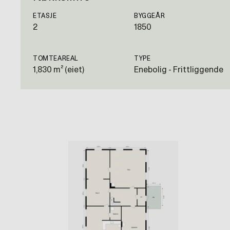
ETASJE
BYGGEÅR
2
1850
TOMTEAREAL
TYPE
1,830 m² (eiet)
Enebolig - Frittliggende