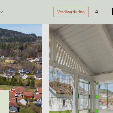
Verdivurdering
stikk
sloven