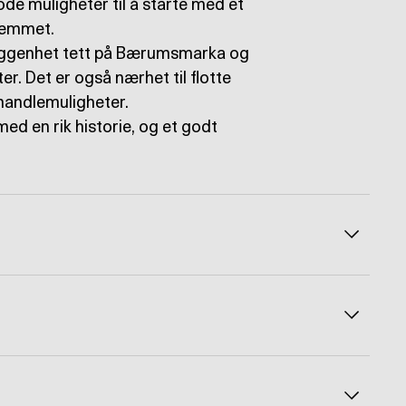
de muligheter til å starte med et
hjemmet.
liggenhet tett på Bærumsmarka og
r. Det er også nærhet til flotte
 handlemuligheter.
ed en rik historie, og et godt
Veksle å
Veksle å
Veksle å