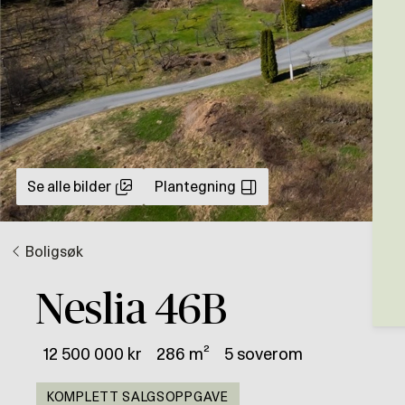
Se alle bilder
Plantegning
Boligsøk
Neslia 46B
12 500 000 kr
286 m²
5 soverom
KOMPLETT SALGSOPPGAVE