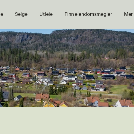
pe
Selge
Utleie
Finn eiendomsmegler
Mer
Prisstati
Næring
Nybygg
Magasin
Om oss
Åpenhet
Prisliste
Karriere