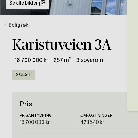
Se alle bilder
Boligsøk
Karistuveien 3A
18 700 000 kr
257 m²
3 soverom
SOLGT
Pris
PRISANTYDNING
OMKOSTNINGER
18 700 000 kr
478 540 kr