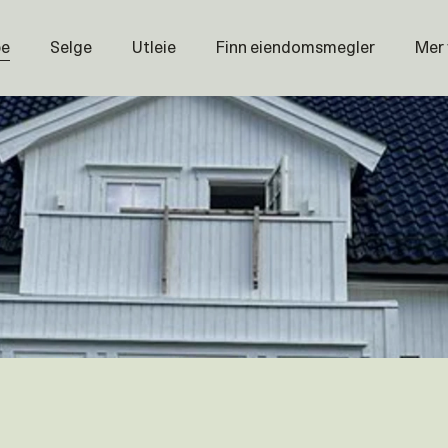
pe
Selge
Utleie
Finn eiendomsmegler
Mer
Prisstati
Næring
Nybygg
Magasin
Om oss
Åpenhet
Prisliste
Karriere