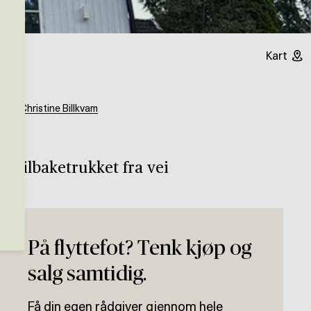
Kart
Nina Christine Billkvam
e, tilbaketrukket fra vei
På flyttefot? Tenk kjøp og
salg samtidig.
Få din egen rådgiver gjennom hele