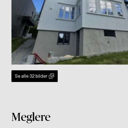
Se alle
32
bilder
Meglere