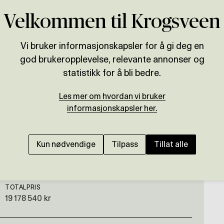
Velkommen til Krogsveen
Vi bruker informasjonskapsler for å gi deg en
god brukeropplevelse, relevante annonser og
Presenteres av
statistikk for å bli bedre.
og
Henrik Hisdal
Les mer om hvordan vi bruker
NORDSTRAND
informasjonskapsler her.
Klassisk villa med hag
Kun nødvendige
Tilpass
Tillat alle
TOTALPRIS
19 178 540 kr