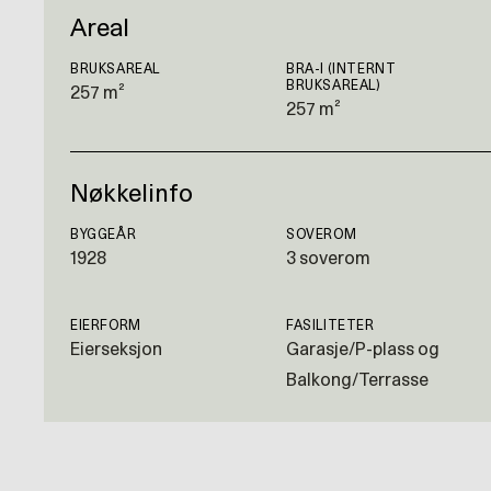
Areal
BRUKSAREAL
BRA-I (INTERNT
BRUKSAREAL)
257 m²
257 m²
Nøkkelinfo
BYGGEÅR
SOVEROM
1928
3 soverom
EIERFORM
FASILITETER
Eierseksjon
Garasje/P-plass og
Balkong/Terrasse