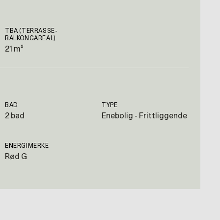
TBA (TERRASSE-
BALKONGAREAL)
21 m²
BAD
TYPE
2 bad
Enebolig - Frittliggende
ENERGIMERKE
Rød G