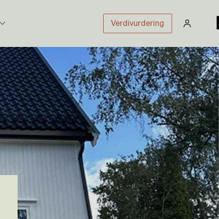
Verdivurdering
stikk
sloven