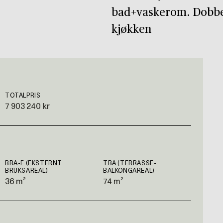
bad+vaskerom. Dobbel 
kjøkken
TOTALPRIS
7 903 240 kr
BRA-E (EKSTERNT
TBA (TERRASSE-
BRUKSAREAL)
BALKONGAREAL)
36 m²
74 m²