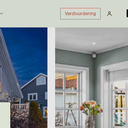
Verdivurdering
stikk
sloven