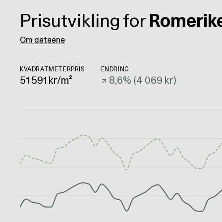
Prisutvikling for
Romerik
Om dataene
KVADRATMETERPRIS
ENDRING
51 591
kr/m²
↗
8,6
% (
4 069 kr
)