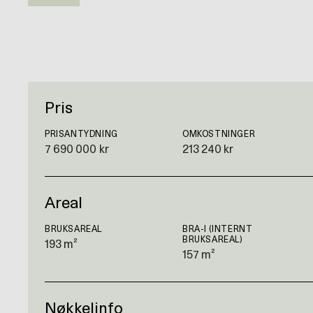
Pris
PRISANTYDNING
OMKOSTNINGER
7 690 000 kr
213 240 kr
Areal
BRUKSAREAL
BRA-I (INTERNT
BRUKSAREAL)
193 m²
157 m²
Nøkkelinfo