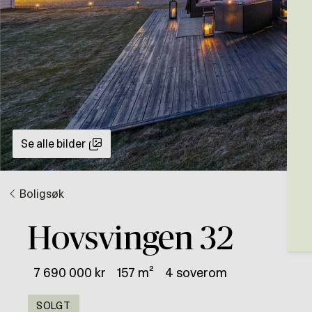
Se alle bilder
Boligsøk
Hovsvingen 32
7 690 000 kr
157 m²
4 soverom
SOLGT