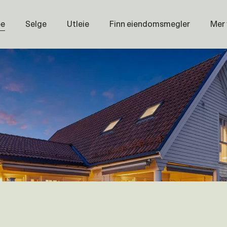
pe
Selge
Utleie
Finn eiendomsmegler
Mer
Prisstati
Næring
Nybygg
Magasin
Om oss
Åpenhet
Prisliste
Karriere