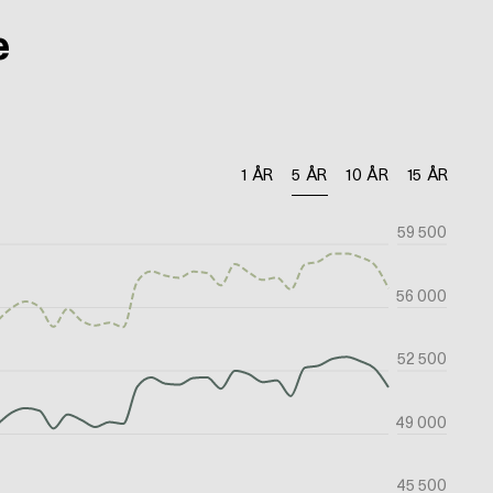
e
1 ÅR
5 ÅR
10 ÅR
15 ÅR
59 500
56 000
52 500
49 000
45 500