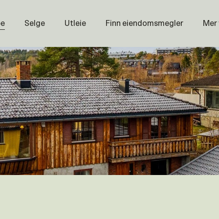
pe
Selge
Utleie
Finn eiendomsmegler
Mer
Prisstati
Næring
Nybygg
Magasin
Om oss
Åpenhet
Prisliste
Karriere