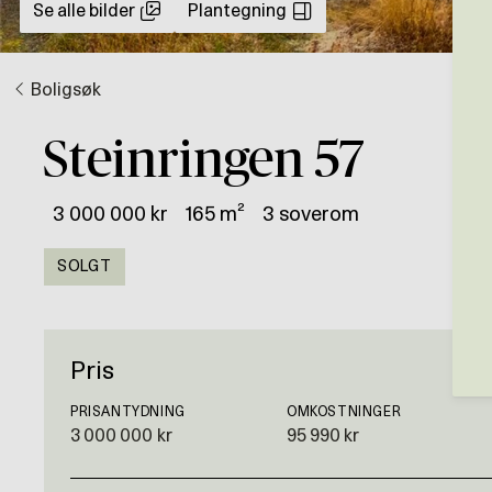
Se alle bilder
Plantegning
Boligsøk
Steinringen 57
3 000 000 kr
165 m²
3 soverom
SOLGT
Pris
PRISANTYDNING
OMKOSTNINGER
3 000 000 kr
95 990 kr