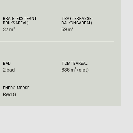
BRA-E (EKSTERNT
TBA (TERRASSE-
BRUKSAREAL)
BALKONGAREAL)
37 m²
59 m²
BAD
TOMTEAREAL
2 bad
836 m² (eiet)
ENERGIMERKE
Rød G