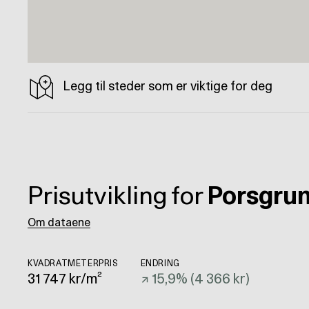
Legg til steder som er viktige for deg
Prisutvikling for
Porsgru
Om dataene
KVADRATMETERPRIS
ENDRING
31 747
kr/m²
↗
15,9
% (
4 366 kr
)