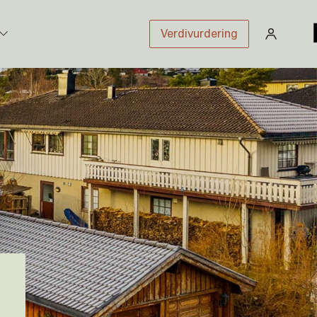
Verdivurdering
stikk
sloven