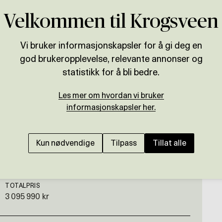
Velkommen til Krogsveen
Vi bruker informasjonskapsler for å gi deg en
god brukeropplevelse, relevante annonser og
Presenteres av
statistikk for å bli bedre.
o
Henrik Tangen
Les mer om hvordan vi bruker
PORSGRUNN - HOVET
informasjonskapsler her.
Enebolig med dobbel g
Kun nødvendige
Tilpass
Tillat alle
TOTALPRIS
3 095 990 kr