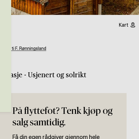
Kart
g
Kjersti F. Rønningsland
arasje - Usjenert og solrikt
På flyttefot? Tenk kjøp og
salg samtidig.
Få din egen rådgiver gjennom hele