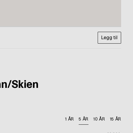
Legg til
nn/Skien
1 ÅR
5 ÅR
10 ÅR
15 ÅR