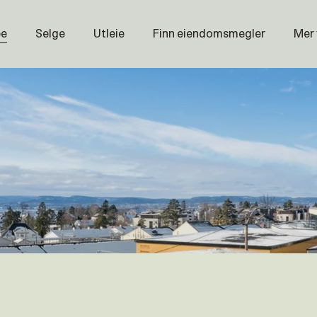
pe
Selge
Utleie
Finn eiendomsmegler
Mer
Prisstati
Næring
Nybygg
Magasin
Om oss
Åpenhet
Prisliste
Karriere