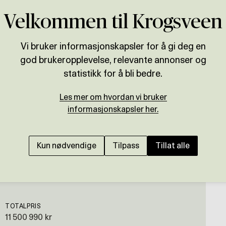
Velkommen til Krogsveen
Vi bruker informasjonskapsler for å gi deg en
god brukeropplevelse, relevante annonser og
Presenteres av
statistikk for å bli bedre.
Hamdi Kaptan
Les mer om hvordan vi bruker
BEKKELAGSHØGDA
informasjonskapsler her.
Flott del av tomannsbo
Vestvendt balkong med
Kun nødvendige
Tilpass
Tillat alle
TOTALPRIS
11 500 990 kr