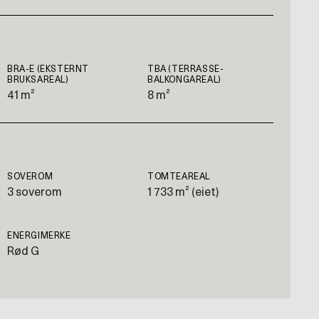
BRA-E (EKSTERNT
TBA (TERRASSE-
BRUKSAREAL)
BALKONGAREAL)
41 m²
8 m²
SOVEROM
TOMTEAREAL
3 soverom
1 733 m² (eiet)
ENERGIMERKE
Rød G