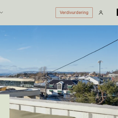
Verdivurdering
stikk
sloven