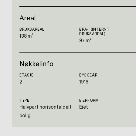
Areal
BRUKSAREAL
BRA-I (INTERNT
BRUKSAREAL)
138 m²
97 m²
Nøkkelinfo
ETASJE
BYGGEÅR
2
1919
TYPE
EIERFORM
Halvpart horisontaldelt
Eiet
bolig