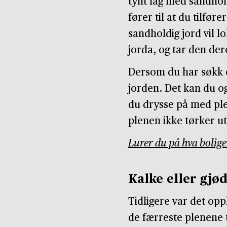
tynt lag med sandhol
fører til at du tilfør
sandholdig jord vil 
jorda, og tar den der
Dersom du har søkk o
jorden. Det kan du og
du drysse på med plenf
plenen ikke tørker ut
Lurer du på hva bolige
Kalke eller gjød
Tidligere var det opp
de færreste plenene t