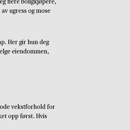
eg flere boligkjøpere,
l av ugress og mose
p. Her gir hun deg
l selge eiendommen,
gode vekstforhold for
et opp først. Hvis