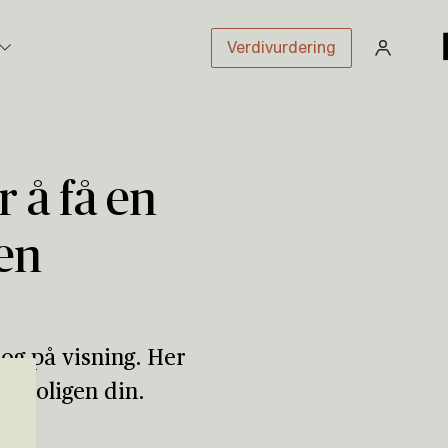
Verdivurdering
stikk
r å få en
en
sloven
 og på visning. Her
av boligen din.