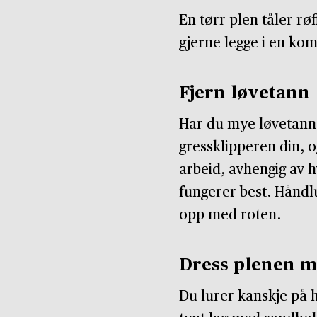
En tørr plen tåler rø
gjerne legge i en ko
Fjern løvetann
Har du mye løvetann 
gressklipperen din, og
arbeid, avhengig av 
fungerer best. Håndlu
opp med roten.
Dress plenen m
Du lurer kanskje på h