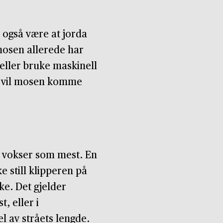
 også være at jorda
 mosen allerede har
 eller bruke maskinell
t vil mosen komme
en vokser som mest. En
e still klipperen på
ke. Det gjelder
t, eller i
l av stråets lengde.