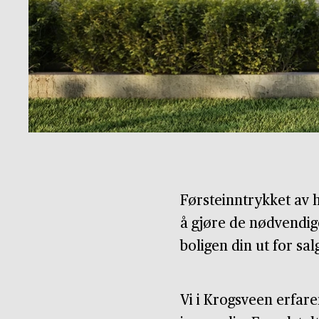
Førsteinntrykket av h
å gjøre de nødvendige
boligen din ut for sal
Vi i Krogsveen erfarer