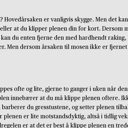
? Hovedårsaken er vanligvis skygge. Men det kan
, eller at du klipper plenen din for kort. Dersom
n, kan du enten fjerne den med hardhendt raking,
r. Men dersom årsaken til mosen ikke er fjerne
ppes ofte og lite, gjerne to ganger i uken når d
 plen innebærer at du må klippe plenen oftere. Ikk
a barberer du gresstustene, og setter plenen tilba
r plenen er lite motstandsdyktig, altså i tidlig veks
egelen er at det er best å klippe plenen en trede