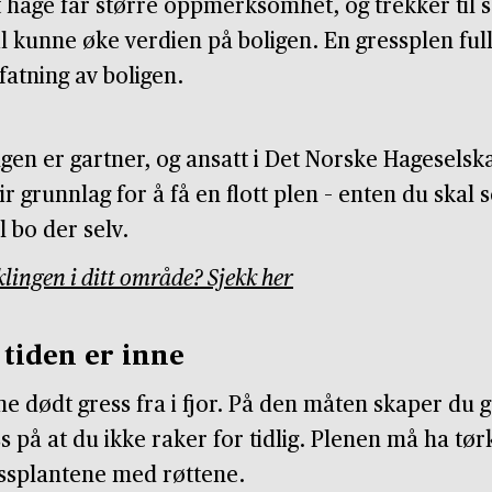
t hage får større oppmerksomhet, og trekker til s
l kunne øke verdien på boligen. En gressplen ful
fatning av boligen.
en er gartner, og ansatt i Det Norske Hageselska
r grunnlag for å få en flott plen – enten du ska
l bo der selv.
klingen i ditt område? Sjekk her
tiden er inne
ne dødt gress fra i fjor. På den måten skaper du 
 på at du ikke raker for tidlig. Plenen må ha tørk
essplantene med røttene.