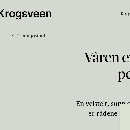
Kjø
Til magasinet
Våren er
p
En velstelt, sunn 
er rådene som 