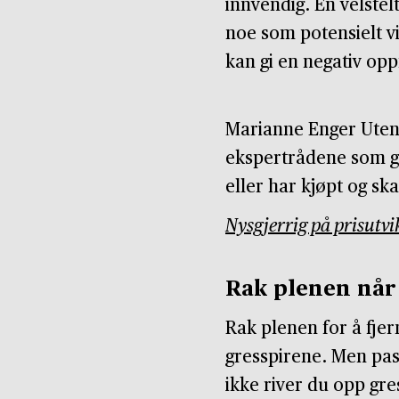
innvendig. En velstel
noe som potensielt vi
kan gi en negativ opp
Marianne Enger Uteng
ekspertrådene som gi
eller har kjøpt og ska
Nysgjerrig på prisutvi
Rak plenen når 
Rak plenen for å fjer
gresspirene. Men pass
ikke river du opp gr