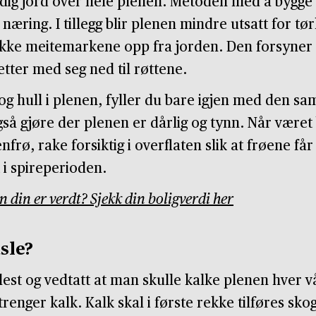
dig jord over hele plenen. Metoden med å bygge
er næring. I tillegg blir plenen mindre utsatt for tø
lokke meitemarkene opp fra jorden. Den forsyner
etter med seg ned til røttene.
g hull i plenen, fyller du bare igjen med den s
så gjøre der plenen er dårlig og tynn. Når været
rø, rake forsiktig i overflaten slik at frøene får 
 i spireperioden.
n din er verdt? Sjekk din boligverdi her
sle?
lest og vedtatt at man skulle kalke plenen hver vår
renger kalk. Kalk skal i første rekke tilføres sk