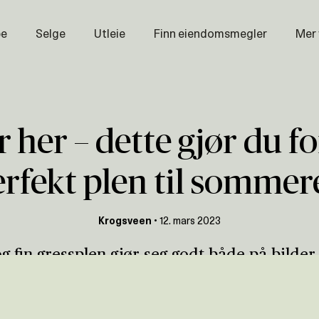
pe
Selge
Utleie
Finn eiendomsmegler
Mer
Prisstati
Næring
Nybygg
 her – dette gjør du fo
Magasin
erfekt plen til sommer
Om oss
Åpenhet
Krogsveen
•
12. mars 2023
Prisliste
og fin gressplen gjør seg godt både på bilder
Karriere
kan tiltrekke seg flere potensielle kjøpere 