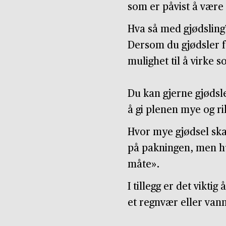
som er påvist å være 
Hva så med gjødsling?
Dersom du gjødsler for
mulighet til å virke 
Du kan gjerne gjødsl
å gi plenen mye og ri
Hvor mye gjødsel skal
på pakningen, men hus
måte».
I tillegg er det vikti
et regnvær eller van