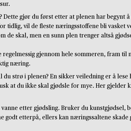
sur.
 Dette gjør du først etter at plenen har begynt å
 tidlig, vil de fleste næringsstoffene bli vasket 
som de skal, men en sunn plen trenger altså gjødse
e regelmessig gjennom hele sommeren, fram til m
ktig næring.
 du strø i plenen? En sikker veiledning er å lese
k at du ikke skal gjødsle for mye. Her gjelder k
g å vanne etter gjødsling. Bruker du kunstgjødsel, b
ne godt etterpå, ellers kan næringssaltene skade