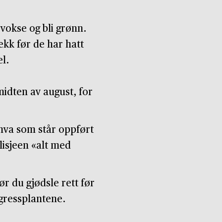
 vokse og bli grønn.
vekk før de har hatt
l.
idten av august, for
 hva som står oppført
lisjeen «alt med
ør du gjødsle rett før
 gressplantene.