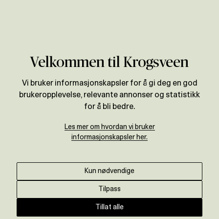
Verdivurdering
Til magasinet
Velkommen til Krogsveen
Slik vinner du budrunden
Vi bruker informasjonskapsler for å gi deg en god
brukeropplevelse, relevante annonser og statistikk
Krogsveen
•
1. august 2025
for å bli bedre.
En budrunde er spennende. Har du
Les mer om hvordan vi bruker
informasjonskapsler her.
forberedt deg godt og holder fokus, har du
store sjanser for å få kjøpt drømmeboligen.
Her gir vi deg de gode rådene.
Kun nødvendige
Tilpass
Tillat alle