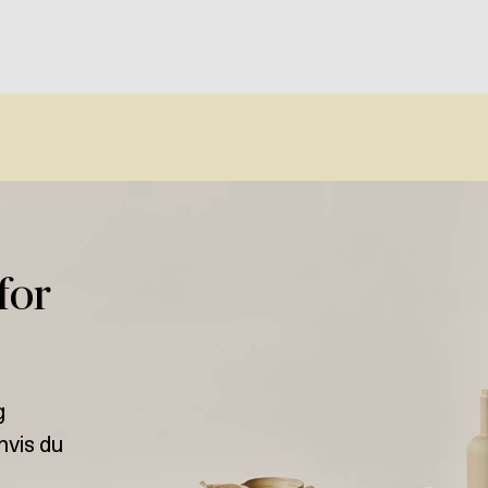
 for
g
hvis du