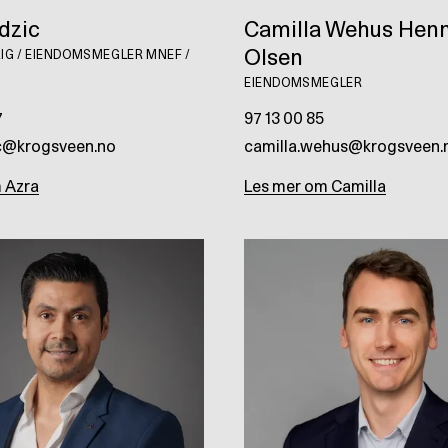
dzic
Camilla Wehus Henn
Olsen
IG / EIENDOMSMEGLER MNEF /
EIENDOMSMEGLER
7
97 13 00 85
ic@krogsveen.no
camilla.wehus@krogsveen.
m
Azra
Les mer om
Camilla