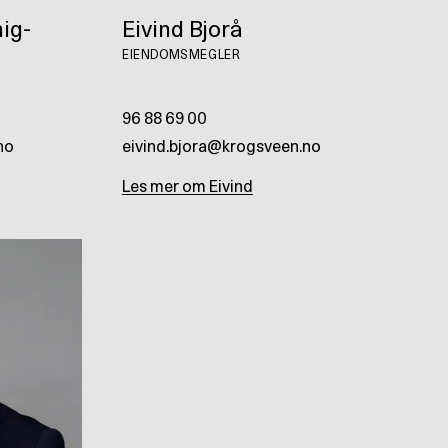
ig-
Eivind Bjorå
EIENDOMSMEGLER
96 88 69 00
no
eivind.bjora@krogsveen.no
Les mer om
Eivind