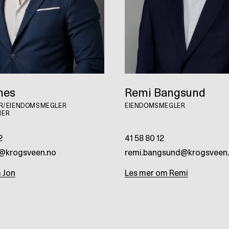
nes
Remi Bangsund
ER/EIENDOMSMEGLER
EIENDOMSMEGLER
NER
2
41 58 80 12
s@krogsveen.no
remi.bangsund@krogsveen
m
Jon
Les mer om
Remi