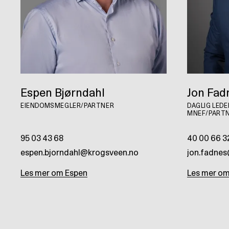
Espen Bjørndahl
Jon Fad
EIENDOMSMEGLER/PARTNER
DAGLIG LED
MNEF/PART
95 03 43 68
40 00 66 3
espen.bjorndahl@krogsveen.no
jon.fadne
Les mer om
Espen
Les mer o