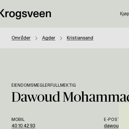
Kjø
Områder
Agder
Kristiansand
EIENDOMSMEGLERFULLMEKTIG
Dawoud Mohamma
MOBIL
E-POST
40 10 42 93
dawoud.mo