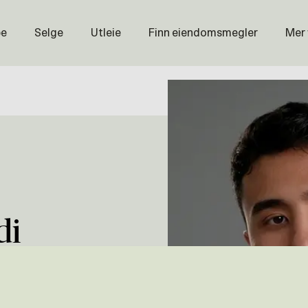
pe
Selge
Utleie
Finn eiendomsmegler
Mer
Prisstati
Næring
Nybygg
Magasin
Om oss
Åpenhet
Prisliste
di
Karriere
hammadi@krogsveen.no