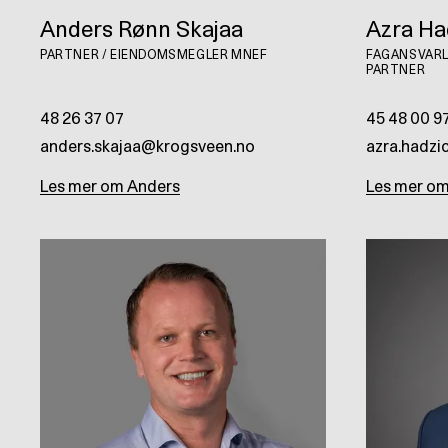
Anders Rønn Skajaa
Azra Ha
PARTNER / EIENDOMSMEGLER MNEF
FAGANSVARL
PARTNER
48 26 37 07
45 48 00 9
anders.skajaa@krogsveen.no
azra.hadz
Les mer om
Anders
Les mer o