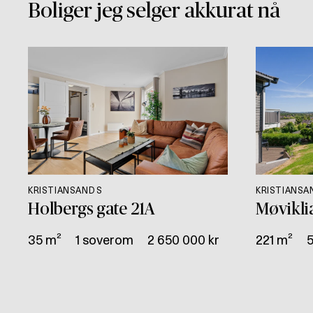
Boliger jeg selger akkurat nå
KRISTIANSAND S
KRISTIANSA
Holbergs gate 21A
Møvikli
35 m²
1 soverom
2 650 000 kr
221 m²