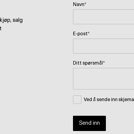
Navn
*
kjøp, salg
t
E-post
*
Ditt spørsmål
*
Ved å sende inn skjema
Send inn