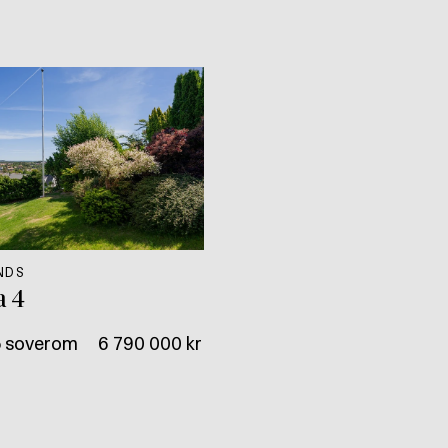
ND S
a 4
5 soverom
6 790 000 kr