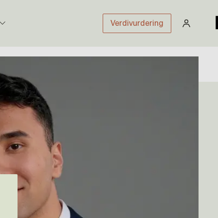
Verdivurdering
stikk
sloven