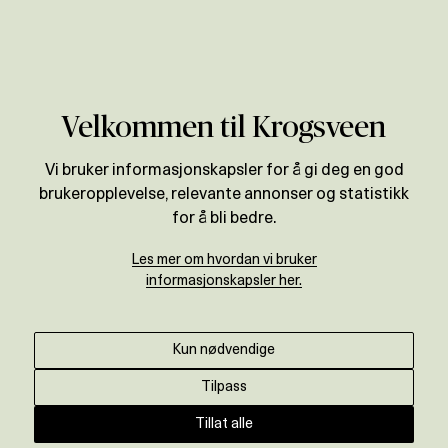
Våre meglere
Verdivurdering
Områder
Oslo
Løren
Velkommen til Krogsveen
Vi bruker informasjonskapsler for å gi deg en god
brukeropplevelse, relevante annonser og statistikk
for å bli bedre.
Løren
Les mer om hvordan vi bruker
informasjonskapsler her.
Vi er din lokale eiendomsmegler på Løren, Alna,
Grünerløkka og Bjerke.
Kun nødvendige
Tilpass
Ta kontakt
Tillat alle