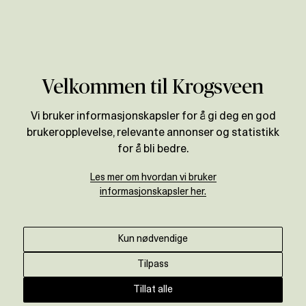
Våre meglere
Verdivurdering
Områder
Telemark
Skien
Velkommen til Krogsveen
Vi bruker informasjonskapsler for å gi deg en god
brukeropplevelse, relevante annonser og statistikk
for å bli bedre.
Skien
Les mer om hvordan vi bruker
informasjonskapsler her.
Vi er din lokale eiendomsmegler i Skien.
Kun nødvendige
Ta kontakt
Tilpass
Tillat alle